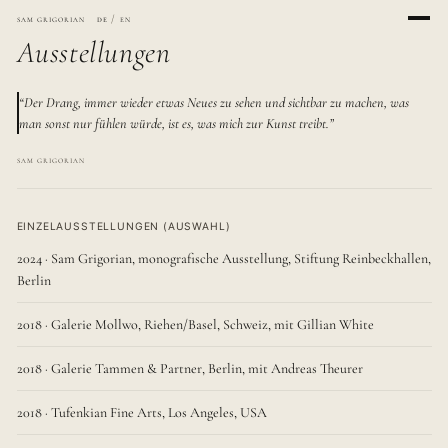
sam grigorian
de
/
en
Ausstellungen
“
Der Drang, immer wieder etwas Neues zu sehen und sichtbar zu machen, was
man sonst nur fühlen würde, ist es, was mich zur Kunst treibt.
”
sam grigorian
EINZELAUSSTELLUNGEN (AUSWAHL)
2024 · Sam Grigorian, monografische Ausstellung, Stiftung Reinbeckhallen,
Berlin
2018 · Galerie Mollwo, Riehen/Basel, Schweiz, mit Gillian White
2018 · Galerie Tammen & Partner, Berlin, mit Andreas Theurer
2018 · Tufenkian Fine Arts, Los Angeles, USA